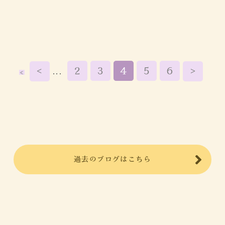
<
2
3
4
5
6
>
...
≪
過去のブログはこちら